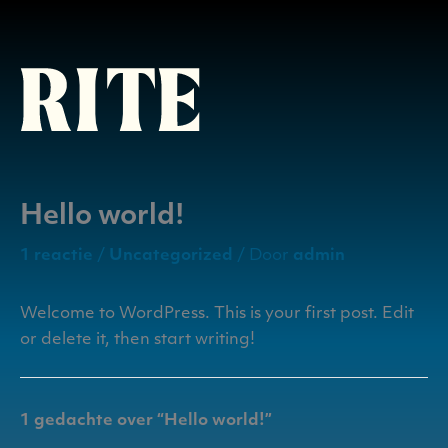
Ga
naar
de
inhoud
Hello world!
1 reactie
/
Uncategorized
/ Door
admin
Welcome to WordPress. This is your first post. Edit
or delete it, then start writing!
1 gedachte over “Hello world!”